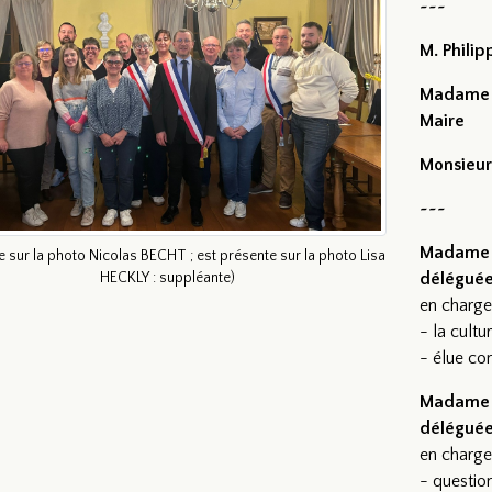
~~~
M. Philip
Madame C
Maire
Monsieur
~~~
Madame 
 sur la photo Nicolas BECHT ; est présente sur la photo Lisa
HECKLY : suppléante)
délégué
en charge
- la cultur
- élue c
Madame V
délégué
en charge
- questio