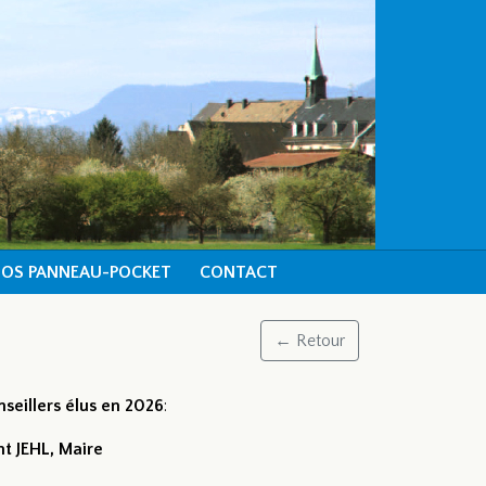
FOS PANNEAU-POCKET
CONTACT
← Retour
nseillers élus en 2026
:
t JEHL, Maire