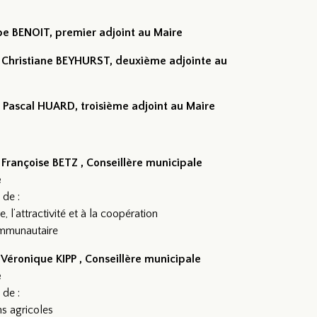
pe BENOIT, premier adjoint au Maire
hristiane BEYHURST, deuxième adjointe au
 Pascal HUARD, troisième adjoint au Maire
Fr
ançoise BETZ , Conseillère municipale
e
 de :
e, l’attractivité et à la coopération
ommunautaire
éronique KIPP , Conseillère municipale
e
 de :
ns agricoles