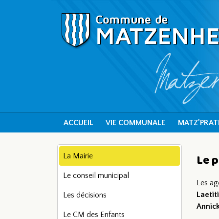
ACCUEIL
VIE COMMUNALE
MATZ'PRAT
La Mairie
Le 
Le conseil municipal
Les ag
Laeti
Les décisions
Annic
Le CM des Enfants