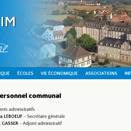
IQUE
ÉCOLES
VIE ÉCONOMIQUE
ASSOCIATIONS
IN
personnel communal
ents administratifs
tia LEBOEUF
- Secrétaire générale
k GASSER
- Adjoint administratif