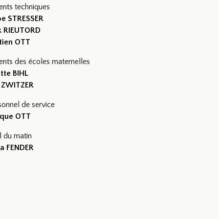
ents techniques
ppe STRESSER
ck RIEUTORD
tien OTT
ents des écoles maternelles
tte BIHL
a ZWITZER
sonnel de service
ique OTT
l du matin
ia FENDER