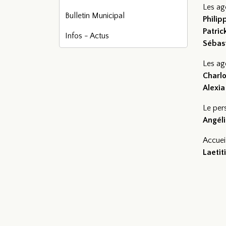
Les ag
Bulletin Municipal
Phili
Patri
Infos - Actus
Sébas
Les ag
Charlo
Alexi
Le per
Angél
Accuei
Laetit